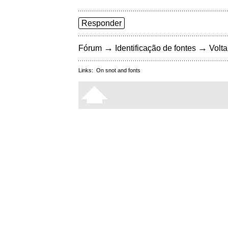
Responder
→
→
Fórum
Identificação de fontes
Volta
Links:
On snot and fonts