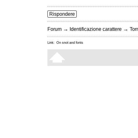
Rispondere
→
→
Forum
Identificazione carattere
Torn
Link:
On snot and fonts