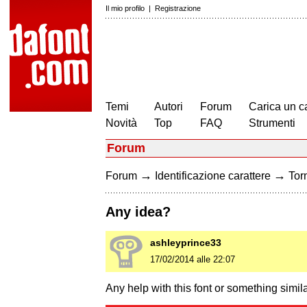
Il mio profilo
|
Registrazione
Temi
Autori
Forum
Carica un c
Novità
Top
FAQ
Strumenti
Forum
→
→
Forum
Identificazione carattere
Torn
Any idea?
ashleyprince33
17/02/2014 alle 22:07
Any help with this font or something simil