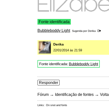
Fonte identificada
Bubbleboddy Light
Sugerida por
Derika
Derika
22/01/2014 às 21:59
Fonte identificada:
Bubbleboddy Light
Responder
→
→
Fórum
Identificação de fontes
Volta
Links:
On snot and fonts