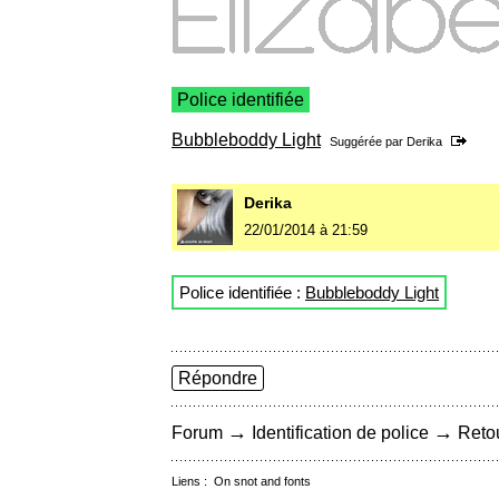
Police identifiée
Bubbleboddy Light
Suggérée par
Derika
Derika
22/01/2014 à 21:59
Police identifiée :
Bubbleboddy Light
Répondre
→
→
Forum
Identification de police
Retou
Liens :
On snot and fonts