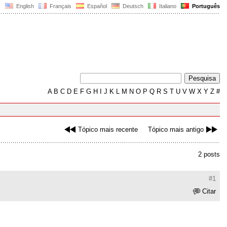
English
Français
Español
Deutsch
Italiano
Português
A
B
C
D
E
F
G
H
I
J
K
L
M
N
O
P
Q
R
S
T
U
V
W
X
Y
Z
#
Tópico mais recente
Tópico mais antigo
2 posts
#1
Citar