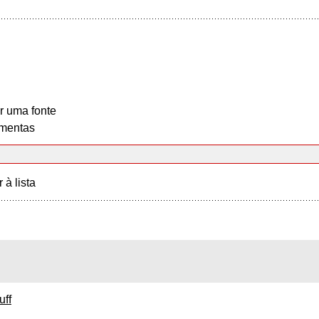
r uma fonte
mentas
r à lista
uff