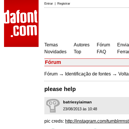
Entrar
|
Registrar
Temas
Autores
Fórum
Envia
Novidades
Top
FAQ
Ferra
Fórum
→
→
Fórum
Identificação de fontes
Volta
please help
batriesyiaiman
23/08/2013 às 10:48
pic creds:
http://instagram.com/tumblrrrnst