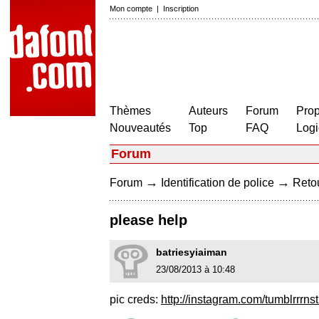
Mon compte
|
Inscription
Thèmes
Auteurs
Forum
Prop
Nouveautés
Top
FAQ
Logi
Forum
→
→
Forum
Identification de police
Retou
please help
batriesyiaiman
23/08/2013 à 10:48
pic creds:
http://instagram.com/tumblrrrnst