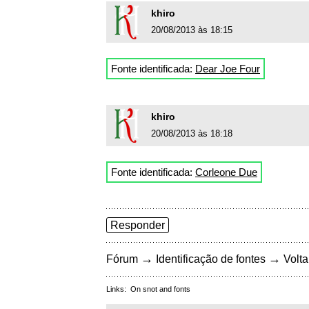
khiro
20/08/2013 às 18:15
Fonte identificada:
Dear Joe Four
khiro
20/08/2013 às 18:18
Fonte identificada:
Corleone Due
Responder
→
→
Fórum
Identificação de fontes
Volta
Links:
On snot and fonts