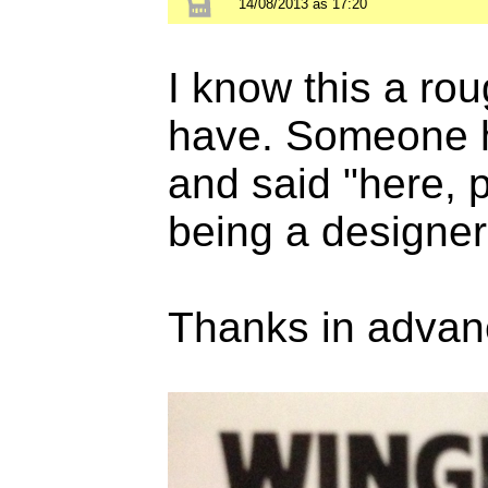
14/08/2013 às 17:20
I know this a roug
have. Someone 
and said "here, p
being a designer.
Thanks in advan