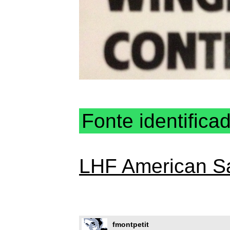
Fonte identifica
LHF American S
fmontpetit