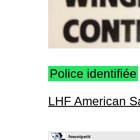
Police identifiée
LHF American S
fmontpetit