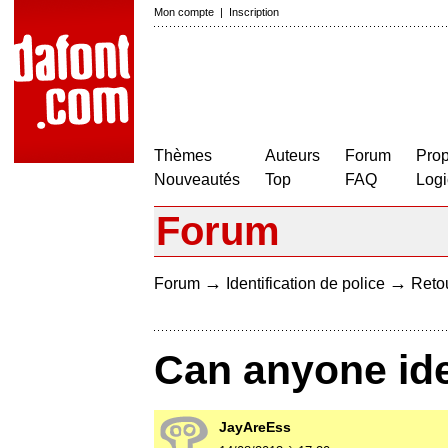
Mon compte
|
Inscription
Thèmes
Auteurs
Forum
Prop
Nouveautés
Top
FAQ
Logi
Forum
→
→
Forum
Identification de police
Retou
Can anyone iden
JayAreEss