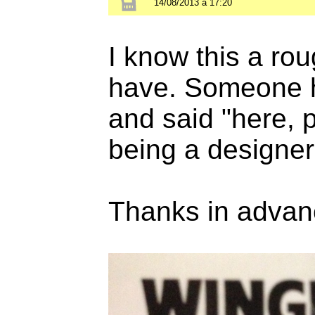
14/08/2013 à 17:20
I know this a roug
have. Someone 
and said "here, p
being a designer.
Thanks in advan