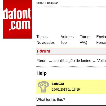
Entrar
|
Registrar
Temas
Autores
Fórum
Envia
Novidades
Top
FAQ
Ferra
Fórum
→
→
Fórum
Identificação de fontes
Volta
Help
LulzCat
29/06/2013 às 18:19
What font is this?