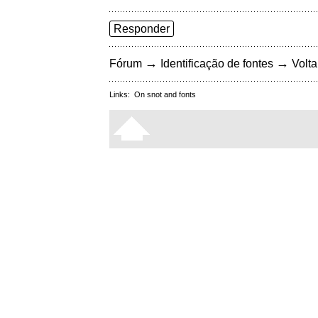
Responder
→
→
Fórum
Identificação de fontes
Volta
Links:
On snot and fonts