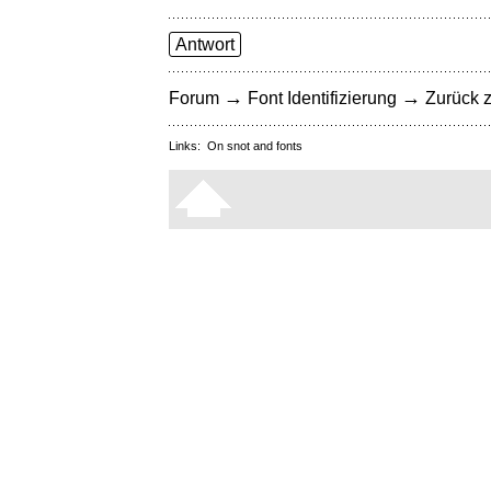
Antwort
→
→
Forum
Font Identifizierung
Zurück z
Links:
On snot and fonts