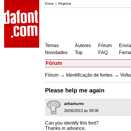
Entrar
|
Registrar
Temas
Autores
Fórum
Envia
Novidades
Top
FAQ
Ferra
Fórum
→
→
Fórum
Identificação de fontes
Volta
Please help me again
artiarturro
26/06/2013 às 09:06
Can you identify this font?
Thanks in advance,