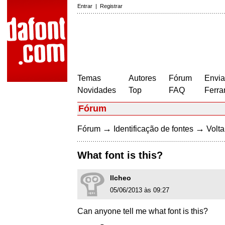
Entrar
|
Registrar
Temas
Autores
Fórum
Envia
Novidades
Top
FAQ
Ferra
Fórum
→
→
Fórum
Identificação de fontes
Volta
What font is this?
Ilcheo
05/06/2013 às 09:27
Can anyone tell me what font is this?