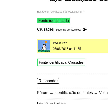
Editado em 05/06/2013 às 09:32 por drf_
Fonte identificada
Crusades
Sugerida por
koeiekat
koeiekat
05/06/2013 às 11:55
Fonte identificada:
Crusades
Responder
→
→
Fórum
Identificação de fontes
Volta
Links:
On snot and fonts