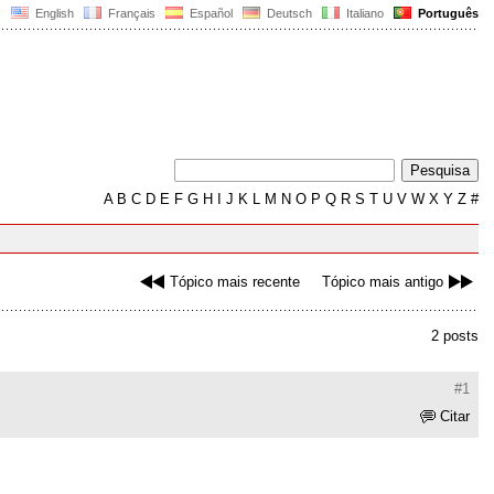
English
Français
Español
Deutsch
Italiano
Português
A
B
C
D
E
F
G
H
I
J
K
L
M
N
O
P
Q
R
S
T
U
V
W
X
Y
Z
#
Tópico mais recente
Tópico mais antigo
2 posts
#1
Citar