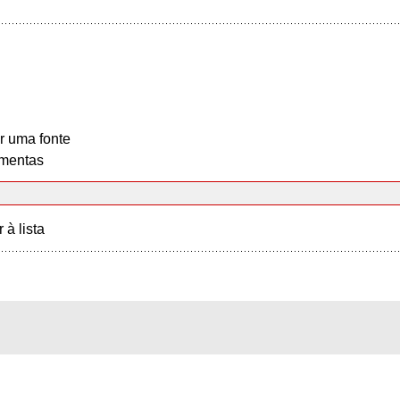
r uma fonte
mentas
r à lista