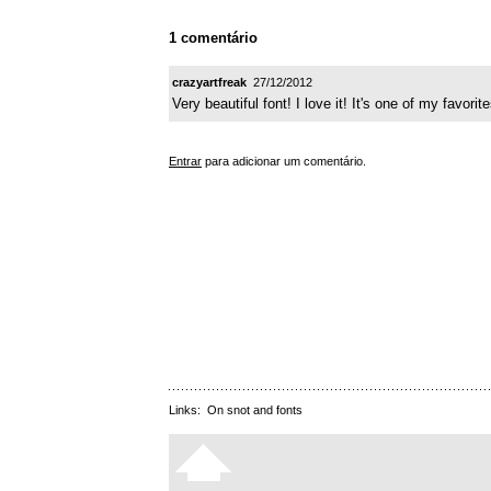
1 comentário
crazyartfreak
27/12/2012
Very beautiful font! I love it! It's one of my favor
Entrar
para adicionar um comentário.
Links:
On snot and fonts