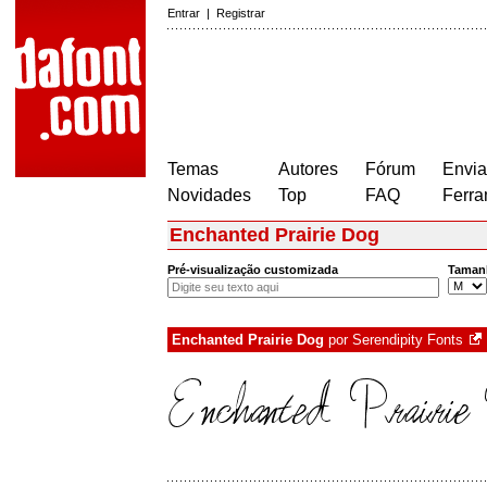
Entrar
|
Registrar
Temas
Autores
Fórum
Envia
Novidades
Top
FAQ
Ferra
Enchanted Prairie Dog
Pré-visualização customizada
Taman
Enchanted Prairie Dog
por
Serendipity Fonts