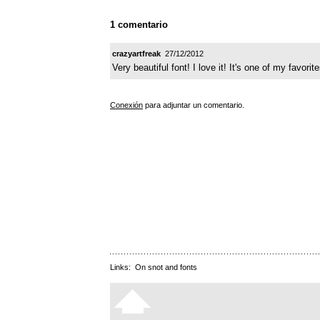
1 comentario
crazyartfreak
27/12/2012
Very beautiful font! I love it! It's one of my favor
Conexión
para adjuntar un comentario.
Links:
On snot and fonts