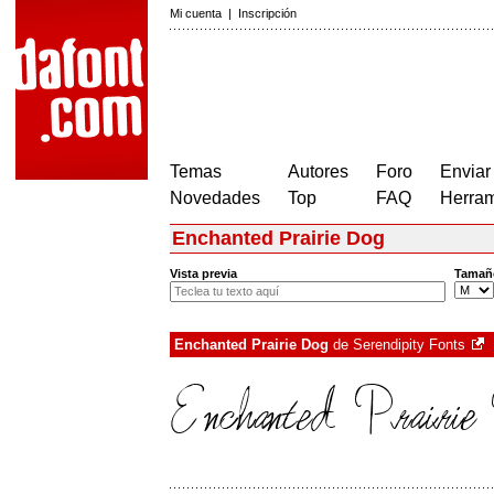
Mi cuenta
|
Inscripción
Temas
Autores
Foro
Enviar
Novedades
Top
FAQ
Herram
Enchanted Prairie Dog
Vista previa
Tamañ
Enchanted Prairie Dog
de
Serendipity Fonts