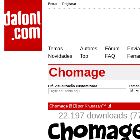
Entrar
|
Registrar
Temas
Autores
Fórum
Envia
Novidades
Top
FAQ
Ferra
Chomage
Pré-visualização customizada
Taman
Chomage
por
Khurasan™
à
€
22.197 downloads (7