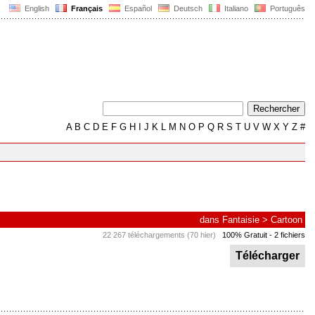
English
Français
Español
Deutsch
Italiano
Português
A
B
C
D
E
F
G
H
I
J
K
L
M
N
O
P
Q
R
S
T
U
V
W
X
Y
Z
#
dans
Fantaisie
>
Cartoon
22 267 téléchargements (70 hier)
100% Gratuit
- 2 fichiers
Télécharger