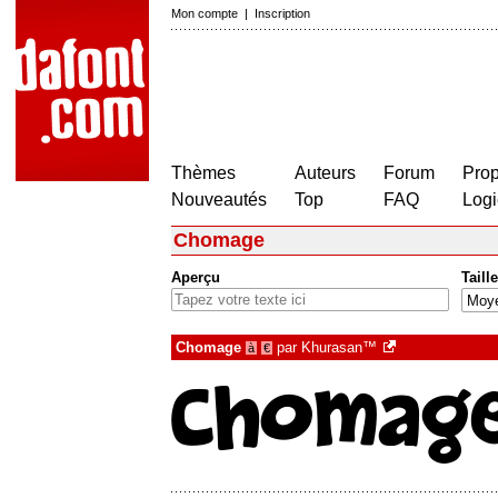
Mon compte
|
Inscription
Thèmes
Auteurs
Forum
Prop
Nouveautés
Top
FAQ
Logi
Chomage
Aperçu
Taille
Chomage
par
Khurasan™
à
€