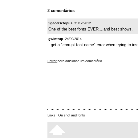
2 comentários
SpaceOctopus
31/12/2012
One of the best fonts EVER....and best shows.
gwintrup
24/09/2014
I get a "corrupt font name" error when trying to i
Entrar
para adicionar um comentário.
Links:
On snot and fonts