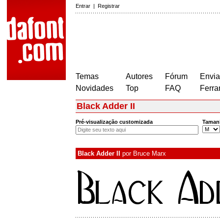
Entrar
|
Registrar
Temas
Autores
Fórum
Envia
Novidades
Top
FAQ
Ferra
Black Adder II
Pré-visualização customizada
Taman
Black Adder II
por
Bruce Marx