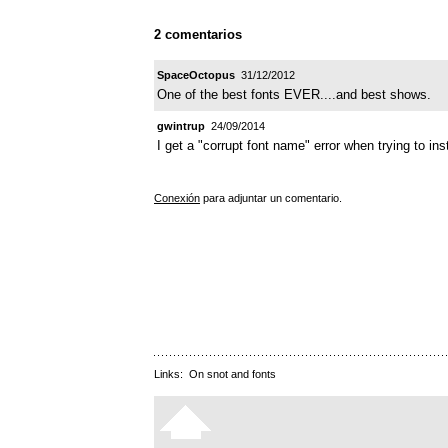
2 comentarios
SpaceOctopus
31/12/2012
One of the best fonts EVER....and best shows.
gwintrup
24/09/2014
I get a "corrupt font name" error when trying to i
Conexión
para adjuntar un comentario.
Links:
On snot and fonts