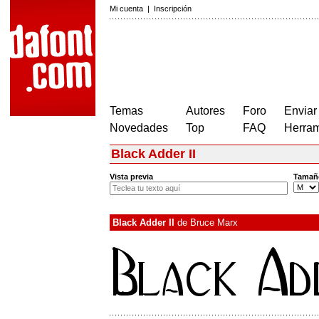
Mi cuenta
|
Inscripción
Temas
Autores
Foro
Enviar
Novedades
Top
FAQ
Herram
Black Adder II
Vista previa
Tamañ
Black Adder II
de
Bruce Marx