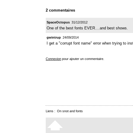
2 commentaires
SpaceOctopus
31/12/2012
One of the best fonts EVER....and best shows.
gwintrup
24/09/2014
I get a "corrupt font name" error when trying to i
Connexion
pour ajouter un commentaire.
Liens :
On snot and fonts