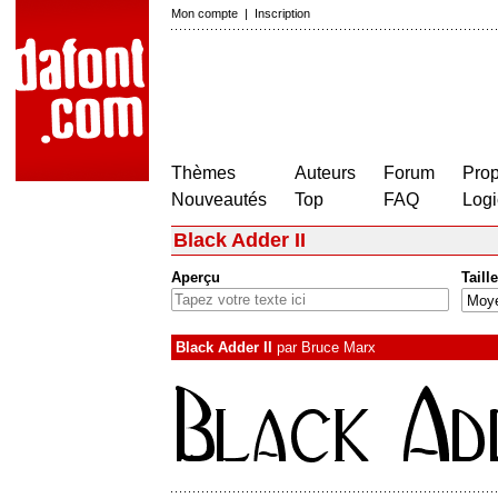
Mon compte
|
Inscription
Thèmes
Auteurs
Forum
Prop
Nouveautés
Top
FAQ
Logi
Black Adder II
Aperçu
Taille
Black Adder II
par
Bruce Marx