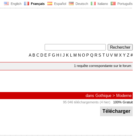
English
Français
Español
Deutsch
Italiano
Português
A
B
C
D
E
F
G
H
I
J
K
L
M
N
O
P
Q
R
S
T
U
V
W
X
Y
Z
#
1 requête correspondante sur le forum
dans
Gothique
>
Moderne
95 046 téléchargements (4 hier)
100% Gratuit
Télécharger