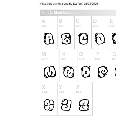
Visto pela primeira vez no DaFont: 02/03/2006
Font (el&font bubble).ttf