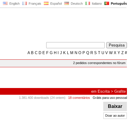
English
Français
Español
Deutsch
Italiano
Português
A
B
C
D
E
F
G
H
I
J
K
L
M
N
O
P
Q
R
S
T
U
V
W
X
Y
Z
#
2 pedidos correspondentes no fórum
em
Escrita
>
Grafite
1.381.400 downloads (24 ontem)
18 comentários
Grátis para uso pessoal
Baixar
Doar ao autor