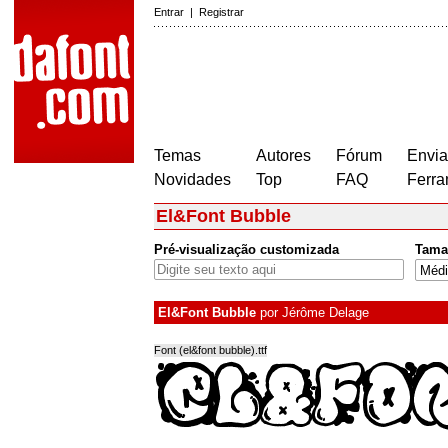
Entrar
|
Registrar
Temas
Autores
Fórum
Envia
Novidades
Top
FAQ
Ferra
El&Font Bubble
Pré-visualização customizada
Tama
El&Font Bubble
por
Jérôme Delage
Font (el&font bubble).ttf