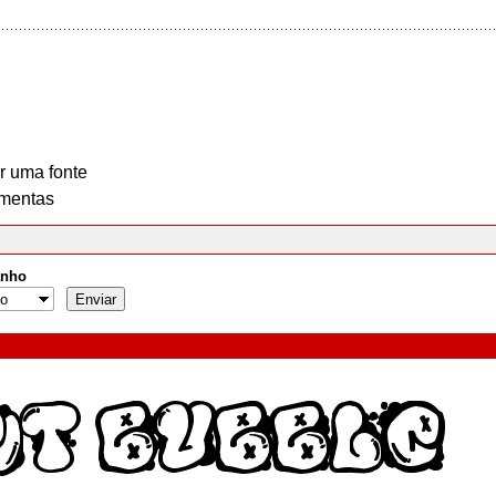
r uma fonte
mentas
nho