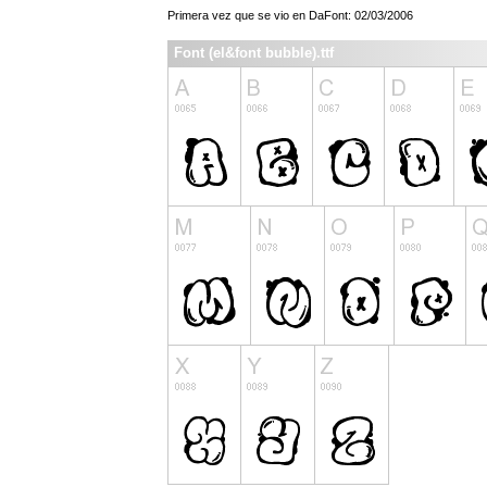
Primera vez que se vio en DaFont: 02/03/2006
Font (el&font bubble).ttf