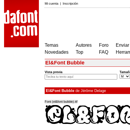
Mi cuenta
|
Inscripción
Temas
Autores
Foro
Enviar
Novedades
Top
FAQ
Herram
El&Font Bubble
Vista previa
Tamañ
El&Font Bubble
de
Jérôme Delage
Font (el&font bubble).ttf