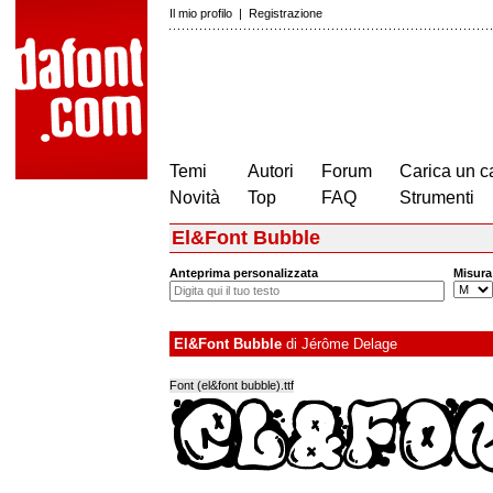
Il mio profilo
|
Registrazione
Temi
Autori
Forum
Carica un c
Novità
Top
FAQ
Strumenti
El&Font Bubble
Anteprima personalizzata
Misura
El&Font Bubble
di
Jérôme Delage
Font (el&font bubble).ttf