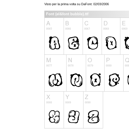
Visto per la prima volta su DaFont: 02/03/2006
Font (el&font bubble).ttf