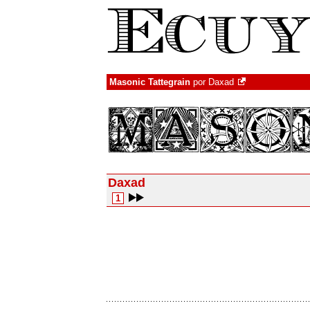
Masonic Tattegrain
por
Daxad
Daxad
1