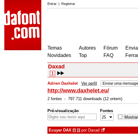
Entrar
|
Registrar
Temas
Autores
Fórum
Envia
Novidades
Top
FAQ
Ferra
Daxad
1
Adrien Daxhelet
Ver perfil
Enviar uma mensage
http://www.daxhelet.eu/
2 fontes - 797.711 downloads (12 ontem)
Pré-visualização
Fontes
Mostrar
Ecuyer DAX
por
Daxad
à
€