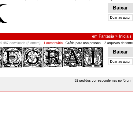
Baixar
Doar ao autor
em
Fantasia
>
Iniciais
79.487 downloads (5 ontem)
1 comentário
Grátis para uso pessoal
- 2 arquivos de fonte
Baixar
Doar ao autor
82 pedidos correspondentes no fórum