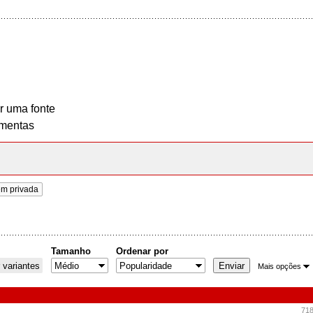
r uma fonte
mentas
m privada
Tamanho
Ordenar por
 variantes
Mais opções
718