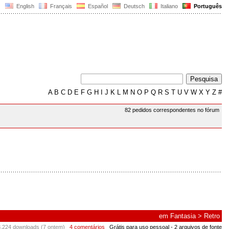
English
Français
Español
Deutsch
Italiano
Português
A
B
C
D
E
F
G
H
I
J
K
L
M
N
O
P
Q
R
S
T
U
V
W
X
Y
Z
#
82 pedidos correspondentes no fórum
em
Fantasia
>
Retro
.224 downloads (7 ontem)
4 comentários
Grátis para uso pessoal
- 2 arquivos de fonte