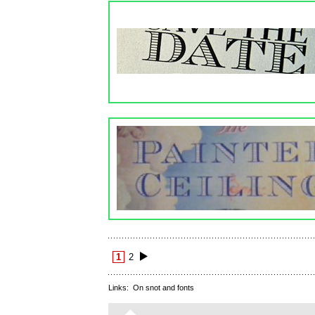
1
2
Links:
On snot and fonts