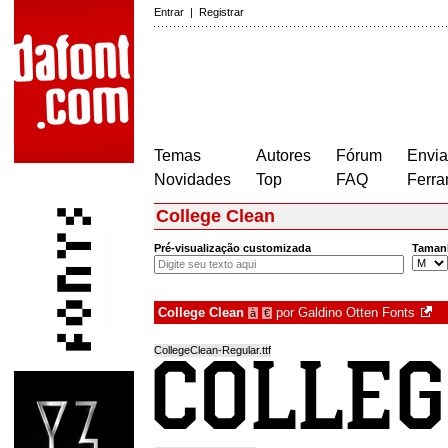
Entrar
|
Registrar
Temas
Autores
Fórum
Envia
Novidades
Top
FAQ
Ferra
College Clean
Pré-visualização customizada
Taman
College Clean
por
Galdino Otten Fonts
à
€
CollegeClean-Regular.ttf