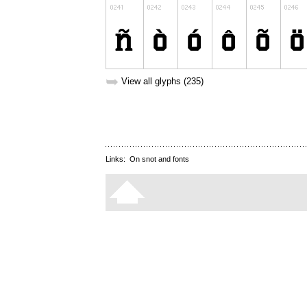
➥
View all glyphs (235)
Links:
On snot and fonts