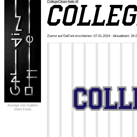
CollegeClean-Italic.ttf
Zuerst auf DaFont erschienen: 07.01.2024 - Aktualisiert: 26.
Anzeige von Galdino
Otten Fonts