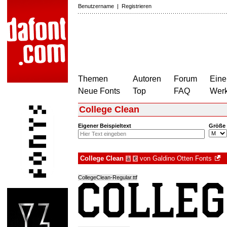
Benutzername
|
Registrieren
Themen
Autoren
Forum
Eine
Neue Fonts
Top
FAQ
Wer
College Clean
Eigener Beispieltext
Größe
College Clean
von
Galdino Otten Fonts
à
€
CollegeClean-Regular.ttf