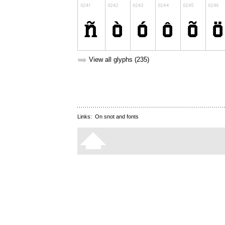
➥
View all glyphs (235)
Links:
On snot and fonts