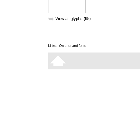
➥
View all glyphs (95)
Links:
On snot and fonts