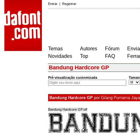
Entrar
|
Registrar
Temas
Autores
Fórum
Envia
Novidades
Top
FAQ
Ferra
Bandung Hardcore GP
Pré-visualização customizada
Taman
Bandung Hardcore GP
por
Gilang Purnama Jaya
Bandung Hardcore GP.otf