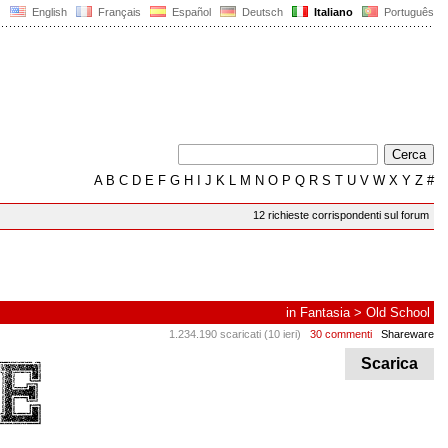
English
Français
Español
Deutsch
Italiano
Português
A
B
C
D
E
F
G
H
I
J
K
L
M
N
O
P
Q
R
S
T
U
V
W
X
Y
Z
#
12 richieste corrispondenti sul forum
in
Fantasia
>
Old School
1.234.190 scaricati (10 ieri)
30 commenti
Shareware
Scarica