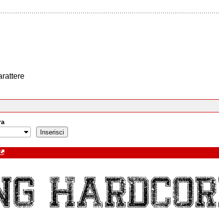
arattere
ra