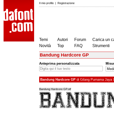
Il mio profilo
|
Registrazione
Temi
Autori
Forum
Carica un c
Novità
Top
FAQ
Strumenti
Bandung Hardcore GP
Anteprima personalizzata
Misu
Bandung Hardcore GP
di
Gilang Purnama Jaya
Bandung Hardcore GP.otf