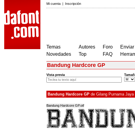
Mi cuenta
|
Inscripción
Temas
Autores
Foro
Enviar
Novedades
Top
FAQ
Herram
Bandung Hardcore GP
Vista previa
Tamañ
Bandung Hardcore GP
de
Gilang Purnama Jaya
Bandung Hardcore GP.otf