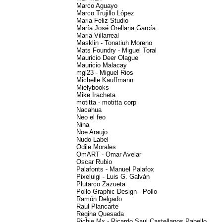
Marco Aguayo
Marco Trujillo López
Maria Feliz Studio
María José Orellana García
Maria Villarreal
Masklin - Tonatiuh Moreno
Mats Foundry - Miguel Toral
Mauricio Deer Olague
Mauricio Malacay
mgl23 - Miguel Rios
Michelle Kauffmann
Mielybooks
Mike Iracheta
motitta - motitta corp
Nacahua
Neo el feo
Nina
Noe Araujo
Nudo Label
Odile Morales
OmART - Omar Avelar
Oscar Rubio
Palafonts - Manuel Palafox
Pixeluigi - Luis G. Galván
Plutarco Zazueta
Pollo Graphic Design - Pollo
Ramón Delgado
Raul Plancarte
Regina Quesada
Richie Mx - Ricardo Saul Castellanos Pabello