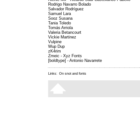
Rodrigo Navarro Bolado
Salvador Rodríguez
Samuel Lara
Sooz Susana
Tania Toledo
Tomás Arriola
Valeria Betancourt
Vickie Martinez
Vulpine
Wup Dup
zK4rim
Zmeic - Xyz Fonts
[boldtype] - Antonio Navarrete
Links:
On snot and fonts