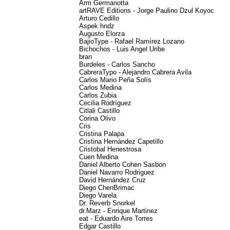
Arm Germanotta
artRAVE Editions - Jorge Paulino Dzul Koyoc
Arturo Cedillo
Aspek hndz
Augusto Elorza
BajioType - Rafael Ramírez Lozano
Bichochos - Luis Angel Uribe
bran
Burdeles - Carlos Sancho
CabreraTypo - Alejandro Cabrera Avila
Carlos Mario Peña Solís
Carlos Medina
Carlos Zubia
Cecilia Rodríguez
Citlali Castillo
Corina Olivo
Cris
Cristina Palapa
Cristina Hernández Capetillo
Cristobal Henestrosa
Cuen Medina
Daniel Alberto Cohen Sasbon
Daniel Navarro Rodriguez
David Hernández Cruz
Diego ChenBrimac
Diego Varela
Dr. Reverb Snorkel
dr.Marz - Enrique Martinez
eat - Eduardo Aire Torres
Edgar Castillo