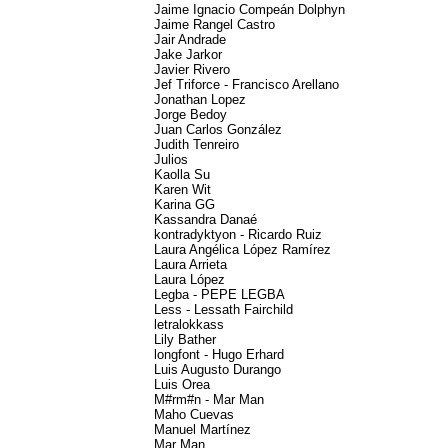
Jaime Ignacio Compeán Dolphyn
Jaime Rangel Castro
Jair Andrade
Jake Jarkor
Javier Rivero
Jef Triforce - Francisco Arellano
Jonathan Lopez
Jorge Bedoy
Juan Carlos González
Judith Tenreiro
Julios
Kaolla Su
Karen Wit
Karina GG
Kassandra Danaé
kontradyktyon - Ricardo Ruiz
Laura Angélica López Ramírez
Laura Arrieta
Laura López
Legba - PEPE LEGBA
Less - Lessath Fairchild
letralokkass
Lily Bather
longfont - Hugo Erhard
Luis Augusto Durango
Luis Orea
M#rm#n - Mar Man
Maho Cuevas
Manuel Martínez
Mar Man