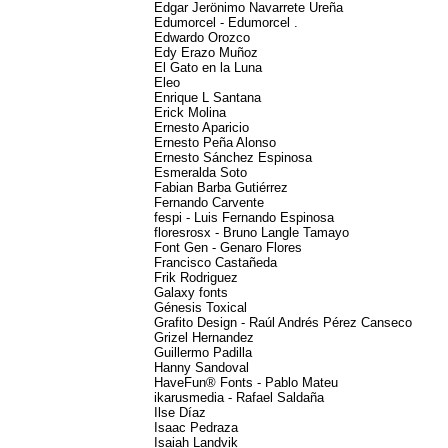
Edgar Jerönimo Navarrete Ureña
Edumorcel - Edumorcel .
Edwardo Orozco
Edy Erazo Muñoz
El Gato en la Luna
Eleo
Enrique L Santana
Erick Molina
Ernesto Aparicio
Ernesto Peña Alonso
Ernesto Sánchez Espinosa
Esmeralda Soto
Fabian Barba Gutiérrez
Fernando Carvente
fespi - Luis Fernando Espinosa
floresrosx - Bruno Langle Tamayo
Font Gen - Genaro Flores
Francisco Castañeda
Frik Rodriguez
Galaxy fonts
Génesis Toxical
Grafito Design - Raúl Andrés Pérez Canseco
Grizel Hernandez
Guillermo Padilla
Hanny Sandoval
HaveFun® Fonts - Pablo Mateu
ikarusmedia - Rafael Saldaña
Ilse Díaz
Isaac Pedraza
Isaiah Landvik