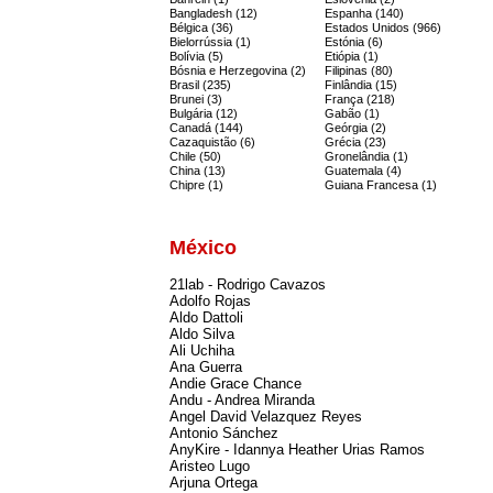
Bangladesh (12)
Espanha (140)
Bélgica (36)
Estados Unidos (966)
Bielorrússia (1)
Estónia (6)
Bolívia (5)
Etiópia (1)
Bósnia e Herzegovina (2)
Filipinas (80)
Brasil (235)
Finlândia (15)
Brunei (3)
França (218)
Bulgária (12)
Gabão (1)
Canadá (144)
Geórgia (2)
Cazaquistão (6)
Grécia (23)
Chile (50)
Gronelândia (1)
China (13)
Guatemala (4)
Chipre (1)
Guiana Francesa (1)
México
21lab - Rodrigo Cavazos
Adolfo Rojas
Aldo Dattoli
Aldo Silva
Ali Uchiha
Ana Guerra
Andie Grace Chance
Andu - Andrea Miranda
Angel David Velazquez Reyes
Antonio Sánchez
AnyKire - Idannya Heather Urias Ramos
Aristeo Lugo
Arjuna Ortega