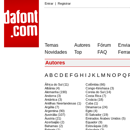
Entrar
|
Registrar
Temas
Autores
Fórum
Envia
Novidades
Top
FAQ
Ferra
Autores
A
B
C
D
E
F
G
H
I
J
K
L
M
N
O
P
Q
África do Sul (11)
Colômbia (66)
Albânia (4)
Congo-Kinshasa (3)
Alemanha (190)
Coreia do Sul (14)
Andorra (3)
Costa Rica (7)
Antártica (3)
Croácia (18)
Antilhas Neerlandesas (1)
Cuba (1)
Argélia (7)
Dinamarca (24)
Argentina (90)
Egito (4)
Austrália (107)
El Salvador (19)
Áustria (21)
Emirados Árabes Unidos (5)
Azerbaijão (2)
Equador (9)
Bahamas (2)
Eslováquia (18)
Bahrein (1)
Eslovénia (2)