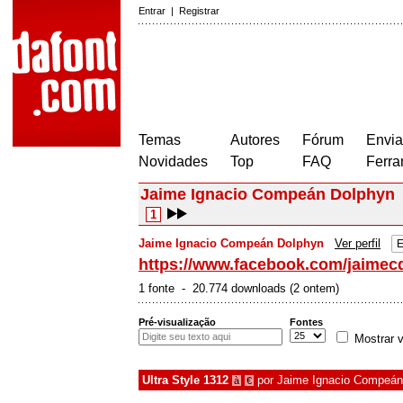
Entrar
|
Registrar
Temas
Autores
Fórum
Envia
Novidades
Top
FAQ
Ferra
Jaime Ignacio Compeán Dolphyn
1
Jaime Ignacio Compeán Dolphyn
Ver perfil
E
https://www.facebook.com/jaimec
1 fonte - 20.774 downloads (2 ontem)
Pré-visualização
Fontes
Mostrar v
Ultra Style 1312
por
Jaime Ignacio Compeán
à
€