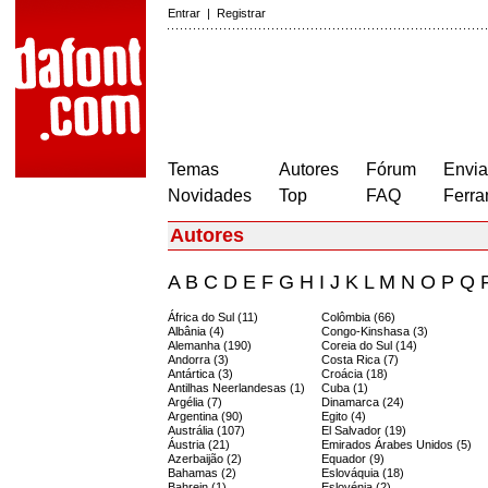
Entrar
|
Registrar
Temas
Autores
Fórum
Envia
Novidades
Top
FAQ
Ferra
Autores
A
B
C
D
E
F
G
H
I
J
K
L
M
N
O
P
Q
África do Sul (11)
Colômbia (66)
Albânia (4)
Congo-Kinshasa (3)
Alemanha (190)
Coreia do Sul (14)
Andorra (3)
Costa Rica (7)
Antártica (3)
Croácia (18)
Antilhas Neerlandesas (1)
Cuba (1)
Argélia (7)
Dinamarca (24)
Argentina (90)
Egito (4)
Austrália (107)
El Salvador (19)
Áustria (21)
Emirados Árabes Unidos (5)
Azerbaijão (2)
Equador (9)
Bahamas (2)
Eslováquia (18)
Bahrein (1)
Eslovénia (2)