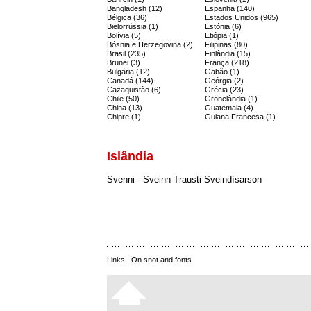
Bangladesh (12)
Espanha (140)
Bélgica (36)
Estados Unidos (965)
Bielorrússia (1)
Estónia (6)
Bolívia (5)
Etiópia (1)
Bósnia e Herzegovina (2)
Filipinas (80)
Brasil (235)
Finlândia (15)
Brunei (3)
França (218)
Bulgária (12)
Gabão (1)
Canadá (144)
Geórgia (2)
Cazaquistão (6)
Grécia (23)
Chile (50)
Gronelândia (1)
China (13)
Guatemala (4)
Chipre (1)
Guiana Francesa (1)
Islândia
Svenni - Sveinn Trausti Sveindísarson
Links:
On snot and fonts