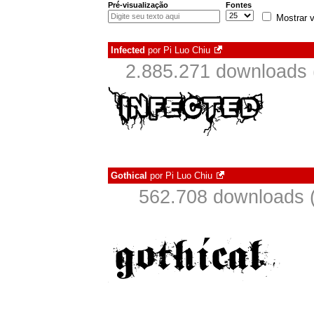
Pré-visualização
Fontes
Mostrar v
Infected
por
Pi Luo Chiu
2.885.271 downloads 
Gothical
por
Pi Luo Chiu
562.708 downloads 