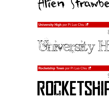
University High
por
Pi Luo Chiu
Rocketship Town
por
Pi Luo Chiu