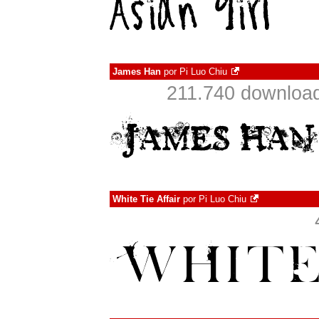
James Han
por
Pi Luo Chiu
211.740 download
White Tie Affair
por
Pi Luo Chiu