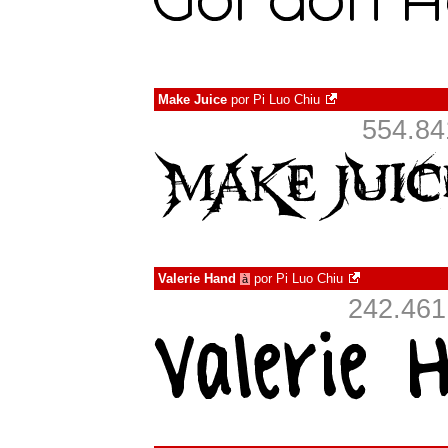
Make Juice
por
Pi Luo Chiu
554.8
Valerie Hand
por
Pi Luo Chiu
à
242.46