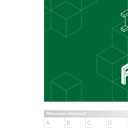
3DIsometric-Regular.ttf