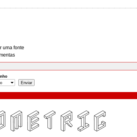
r uma fonte
mentas
nho