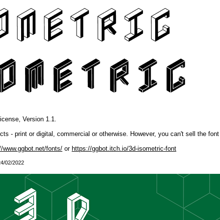
icense, Version 1.1.
s - print or digital, commercial or otherwise. However, you can't sell the font
//www.ggbot.net/fonts/
or
https://ggbot.itch.io/3d-isometric-font
24/02/2022