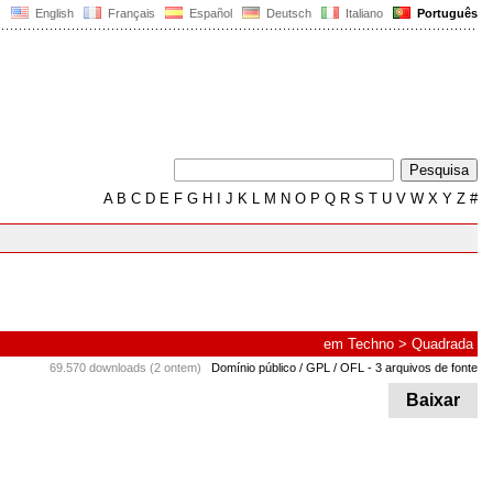
English
Français
Español
Deutsch
Italiano
Português
A
B
C
D
E
F
G
H
I
J
K
L
M
N
O
P
Q
R
S
T
U
V
W
X
Y
Z
#
em
Techno
>
Quadrada
69.570 downloads (2 ontem)
Domínio público / GPL / OFL
- 3 arquivos de fonte
Baixar