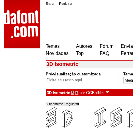
Entrar
|
Registrar
Temas
Autores
Fórum
Envia
Novidades
Top
FAQ
Ferra
3D Isometric
Pré-visualização customizada
Tama
3D Isometric
por
GGBotNet
à
€
3DIsometric-Regular.ttf