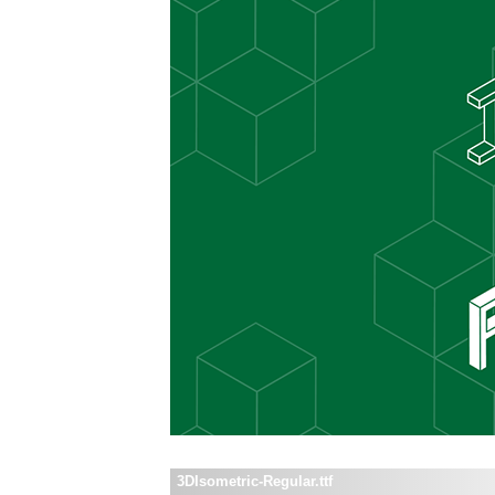
3DIsometric-Regular.ttf