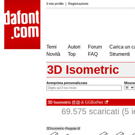
Il mio profilo
|
Registrazione
Temi
Autori
Forum
Carica un c
Novità
Top
FAQ
Strumenti
3D Isometric
Anteprima personalizzata
Misura
3D Isometric
di
GGBotNet
à
€
69.575 scaricati (5 ie
3DIsometric-Regular.ttf