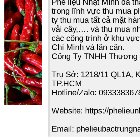
Phế liệu Nhật Minh đã t
trong lĩnh vực thu mua p
ty thu mua tất cả mặt hà
vải cây,…. và thu mua nh
các công trình ở khu vự
Chí Minh và lân cận.
Công Ty TNHH Thương 
Trụ Sở: 1218/11 QL1A, 
TP.HCM
Hotline/Zalo: 093338367
Website: https://phelieu
Email: phelieubactrun