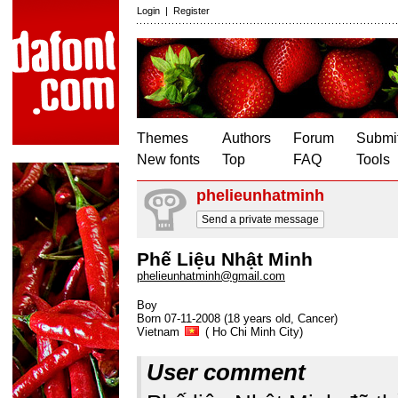
Login
|
Register
Themes
Authors
Forum
Submit
New fonts
Top
FAQ
Tools
phelieunhatminh
Send a private message
Phế Liệu Nhật Minh
phelieunhatminh@gmail.com
Boy
Born 07-11-2008 (18 years old, Cancer)
Vietnam
( Ho Chi Minh City)
User comment