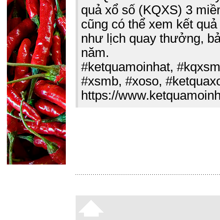
quả xổ số (KQXS) 3 miền
cũng có thể xem kết quả t
như lịch quay thưởng, bản
năm.
#ketquamoinhat, #kqxsm
#xsmb, #xoso, #ketquax
https://www.ketquamoinh