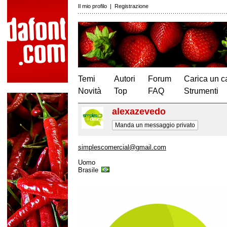
Il mio profilo
|
Registrazione
Temi
Autori
Forum
Carica un c
Novità
Top
FAQ
Strumenti
alexazevedo
Manda un messaggio privato
simplescomercial@gmail.com
Uomo
Brasile