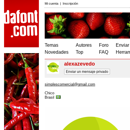
Mi cuenta
|
Inscripción
Temas
Autores
Foro
Enviar
Novedades
Top
FAQ
Herram
alexazevedo
Enviar un mensaje privado
simplescomercial@gmail.com
Chico
Brasil