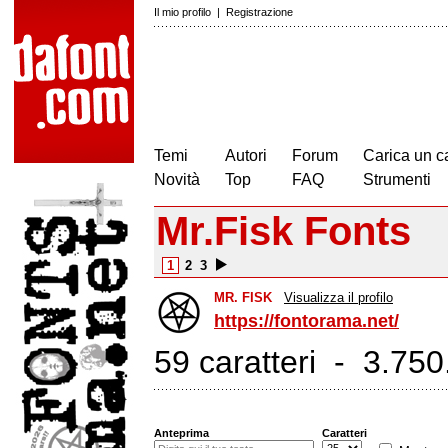
Il mio profilo
|
Registrazione
Temi
Autori
Forum
Carica un c
Novità
Top
FAQ
Strumenti
Mr.Fisk Fonts
1
2
3
MR. FISK
Visualizza il profilo
https://fontorama.net/
59 caratteri - 3.750.
Anteprima
Caratteri