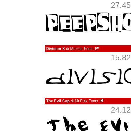
27.452
Division X
di
Mr.Fisk Fonts
15.827
The Evil Cop
di
Mr.Fisk Fonts
24.122