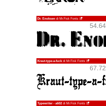
Dr. Enoksen
di
Mr.Fisk Fonts
54.648
Kraut-type-a-fuck
di
Mr.Fisk Fonts
67.721
Typewriter - a602
di
Mr.Fisk Fonts