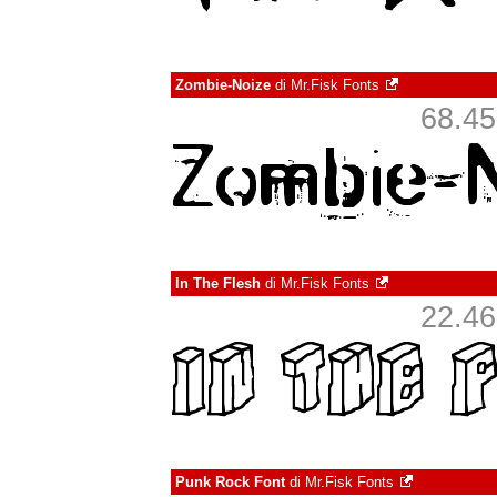
Zombie-Noize
di
Mr.Fisk Fonts
68.452
In The Flesh
di
Mr.Fisk Fonts
22.466
Punk Rock Font
di
Mr.Fisk Fonts