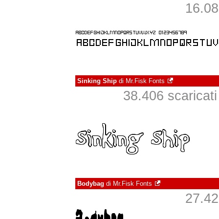
16.080
Sinking Ship
di
Mr.Fisk Fonts
38.406 scaricati 
Bodybag
di
Mr.Fisk Fonts
27.422