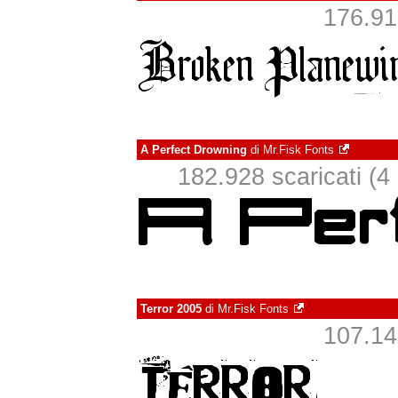
176.919
A Perfect Drowning
di
Mr.Fisk Fonts
182.928 scaricati (4 i
Terror 2005
di
Mr.Fisk Fonts
107.149