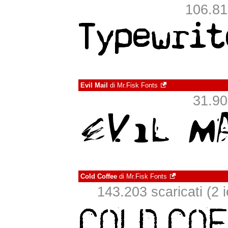
106.810
Evil Mail
di
Mr.Fisk Fonts
31.903
Cold Coffee
di
Mr.Fisk Fonts
143.203 scaricati (2 i