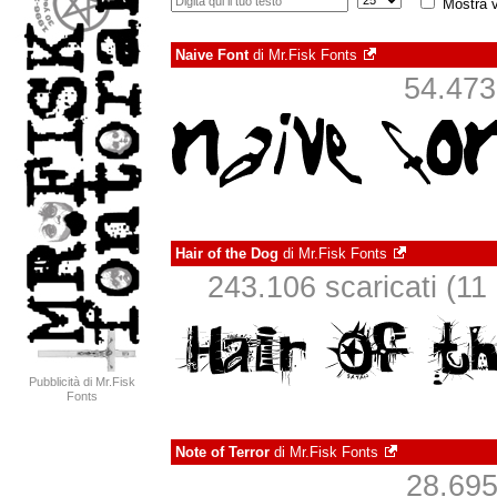
Mostra v
Naive Font
di
Mr.Fisk Fonts
54.473 
Hair of the Dog
di
Mr.Fisk Fonts
243.106 scaricati (11 i
Pubblicità di Mr.Fisk
Fonts
Note of Terror
di
Mr.Fisk Fonts
28.695 