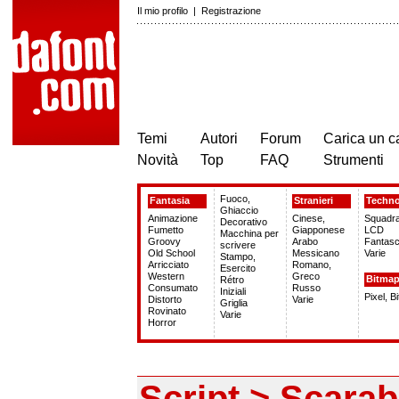
Il mio profilo
|
Registrazione
Temi
Autori
Forum
Carica un c
Novità
Top
FAQ
Strumenti
Fuoco,
Fantasia
Stranieri
Techn
Ghiaccio
Animazione
Cinese,
Squadra
Decorativo
Fumetto
Giapponese
LCD
Macchina per
Groovy
Arabo
Fantasc
scrivere
Old School
Messicano
Varie
Stampo,
Arricciato
Romano,
Esercito
Western
Greco
Bitma
Rétro
Consumato
Russo
Iniziali
Pixel, B
Distorto
Varie
Griglia
Rovinato
Varie
Horror
Script > Scara