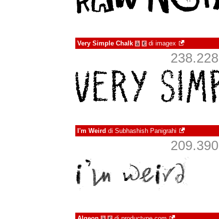
Very Simple Chalk
di
imagex
à
€
238.228 
I'm Weird
di
Subhashish Panigrahi
209.390 
Algeon
di
productype.com
à
€