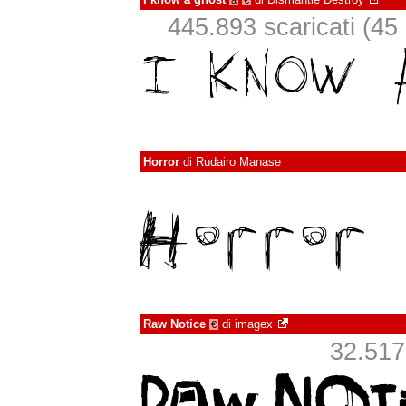
à
€
445.893 scaricati (45 i
Horror
di
Rudairo Manase
Raw Notice
di
imagex
€
32.517 