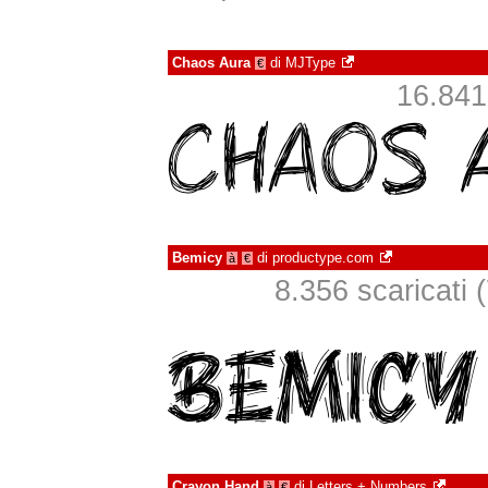
Chaos Aura
di
MJType
€
16.841 
Bemicy
di
productype.com
à
€
8.356 scaricati (
Crayon Hand
di
Letters + Numbers
à
€