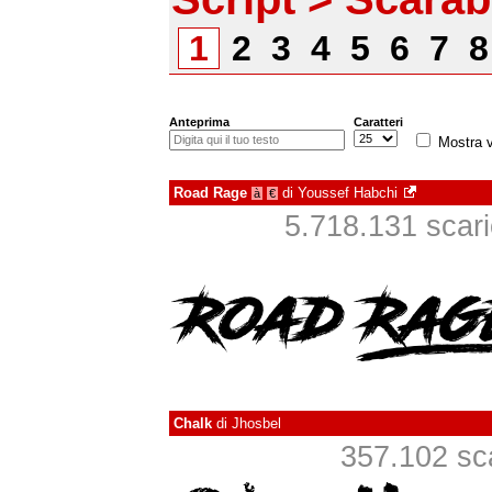
1
2
3
4
5
6
7
Anteprima
Caratteri
Mostra v
Road Rage
di
Youssef Habchi
à
€
5.718.131 scaric
Chalk
di
Jhosbel
357.102 scar