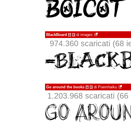
BlackBoard
di
imagex
à
€
974.360 scaricati (68 ie
Go around the books
di
Poemhaiku
à
€
1.203.968 scaricati (66 i