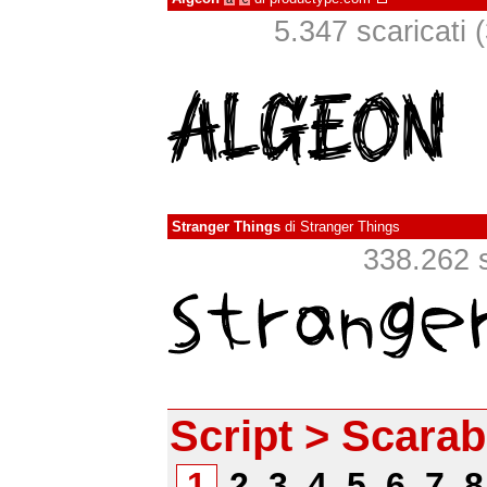
5.347 scaricati (
Stranger Things
di
Stranger Things
338.262 sc
Script > Scara
1
2
3
4
5
6
7