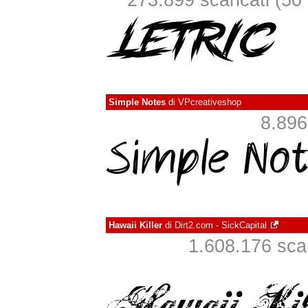
273.899 scaricati (50 i
Simple Notes
di
VPcreativeshop
8.896 
Hawaii Killer
di
Dirt2.com - SickCapital
1.608.176 scari