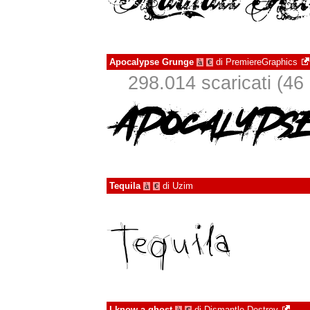
Apocalypse Grunge
di
PremiereGraphics
à
€
298.014 scaricati (46 i
Tequila
di
Uzim
à
€
I know a ghost
di
Dismantle Destroy