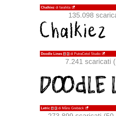
Chalkiez
di
farahita
135.098 scaricat
Doodle Lines
di
PutraCetol Studio
à
€
7.241 scaricati (
Letric
di
Måns Grebäck
à
€