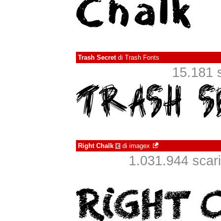
Trash Secret
di
Trash Fonts
15.181 s
Right Chalk
di
imagex
€
1.031.944 scaric