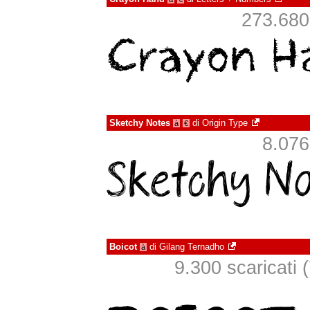
273.680 
Sketchy Notes
di
Origin Type
à
€
8.076 
Boicot
di
Gilang Ternadho
à
9.300 scaricati (