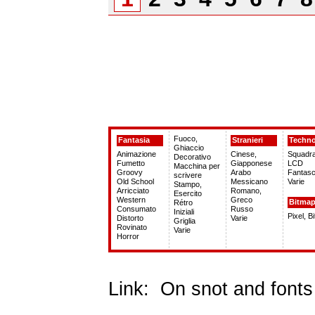
Fuoco,
Fantasia
Stranieri
Techn
Ghiaccio
Animazione
Cinese,
Squadra
Decorativo
Fumetto
Giapponese
LCD
Macchina per
Groovy
Arabo
Fantasc
scrivere
Old School
Messicano
Varie
Stampo,
Arricciato
Romano,
Esercito
Western
Greco
Bitma
Rétro
Consumato
Russo
Iniziali
Pixel, B
Distorto
Varie
Griglia
Rovinato
Varie
Horror
Link:
On snot and fonts