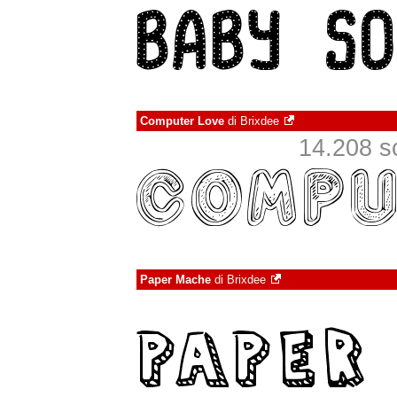
Computer Love
di
Brixdee
14.208 sca
Paper Mache
di
Brixdee