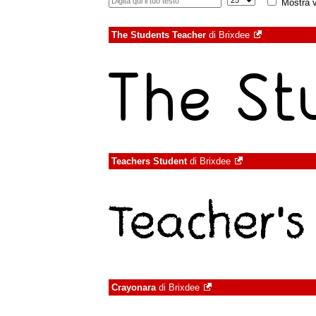
Mostra v
The Students Teacher
di
Brixdee
Teachers Student
di
Brixdee
Crayonara
di
Brixdee