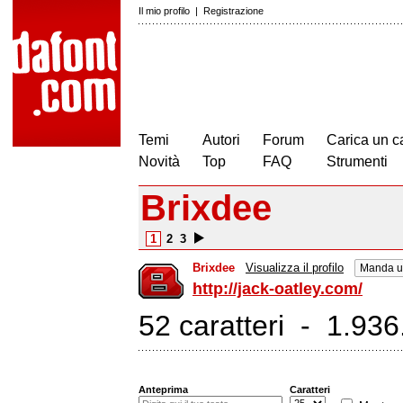
Il mio profilo
|
Registrazione
Temi
Autori
Forum
Carica un c
Novità
Top
FAQ
Strumenti
Brixdee
1
2
3
Brixdee
Visualizza il profilo
Manda u
http://jack-oatley.com/
52 caratteri - 1.936.
Anteprima
Caratteri