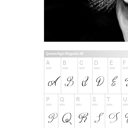
QueenAge-Regular.ttf