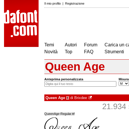
Il mio profilo
|
Registrazione
Temi
Autori
Forum
Carica un c
Novità
Top
FAQ
Strumenti
Queen Age
Anteprima personalizzata
Misura
Queen Age
di
Brixdee
€
21.934 s
QueenAge-Regular.ttf