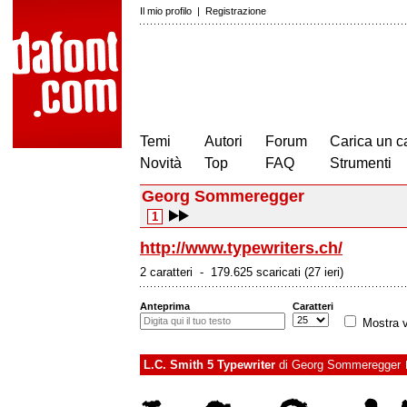
Il mio profilo
|
Registrazione
Temi
Autori
Forum
Carica un c
Novità
Top
FAQ
Strumenti
Georg Sommeregger
1
http://www.typewriters.ch/
2 caratteri - 179.625 scaricati (27 ieri)
Anteprima
Caratteri
Mostra v
L.C. Smith 5 Typewriter
di
Georg Sommeregger