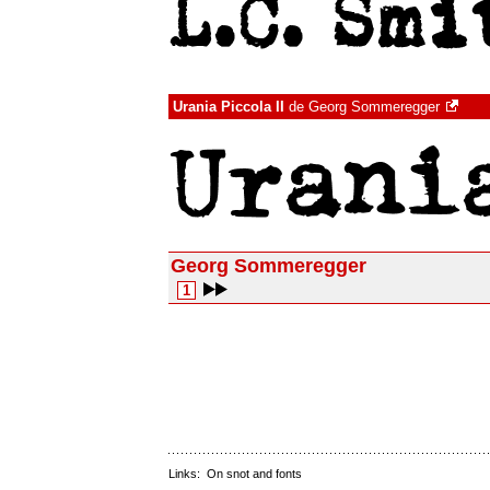
Urania Piccola II
de
Georg Sommeregger
Georg Sommeregger
1
Links:
On snot and fonts