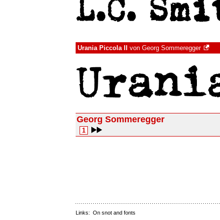
Urania Piccola II
von
Georg Sommeregger
Georg Sommeregger
1
Links:
On snot and fonts