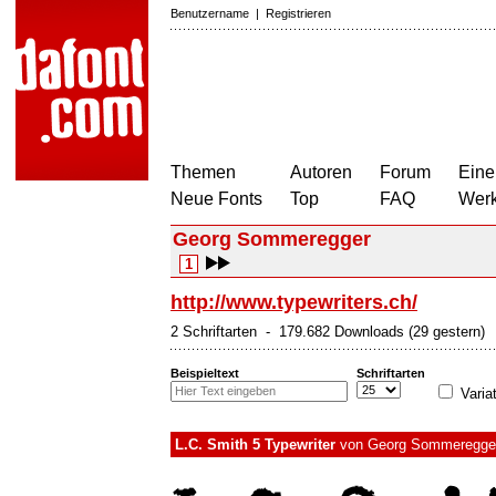
Benutzername
|
Registrieren
Themen
Autoren
Forum
Eine
Neue Fonts
Top
FAQ
Wer
Georg Sommeregger
1
http://www.typewriters.ch/
2 Schriftarten - 179.682 Downloads (29 gestern)
Beispieltext
Schriftarten
Varia
L.C. Smith 5 Typewriter
von
Georg Sommeregge