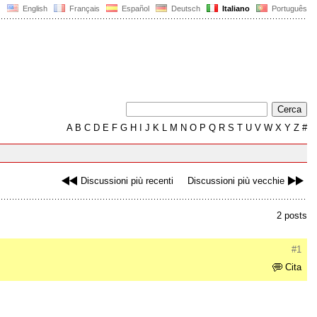
English
Français
Español
Deutsch
Italiano
Português
A
B
C
D
E
F
G
H
I
J
K
L
M
N
O
P
Q
R
S
T
U
V
W
X
Y
Z
#
Discussioni più recenti
Discussioni più vecchie
2 posts
#1
Cita