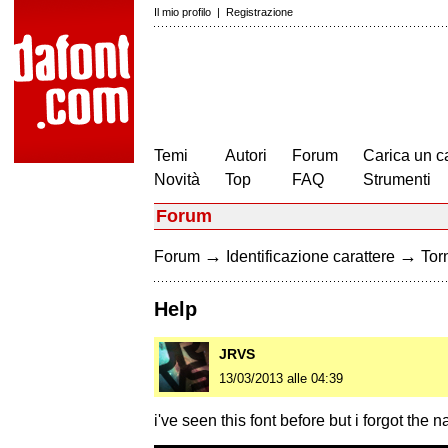
Il mio profilo
|
Registrazione
Temi
Autori
Forum
Carica un c
Novità
Top
FAQ
Strumenti
Forum
→
→
Forum
Identificazione carattere
Torn
Help
JRVS
13/03/2013 alle 04:39
i've seen this font before but i forgot t