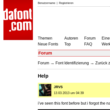
Benutzername
|
Registrieren
Themen
Autoren
Forum
Eine
Neue Fonts
Top
FAQ
Wer
Forum
→
→
Forum
Font Identifizierung
Zurück z
Help
JRVS
13.03.2013 um 04:39
i've seen this font before but i forgot t