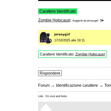
Carattere Identificato
Zombie Holocaust
Suggeriti da
jerseygirl
jerseygirl
17/10/2025 alle 19:11
Carattere Identificato:
Zombie Holocaust
Rispondere
→
→
Forum
Identificazione carattere
Torn
Link:
On snot and fonts