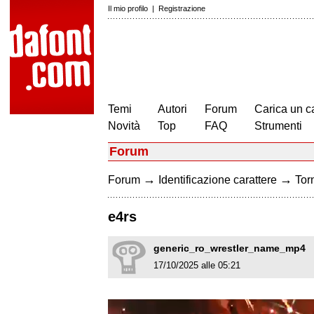
Il mio profilo
|
Registrazione
Temi
Autori
Forum
Carica un c
Novità
Top
FAQ
Strumenti
Forum
→
→
Forum
Identificazione carattere
Torn
e4rs
generic_ro_wrestler_name_mp4
17/10/2025 alle 05:21